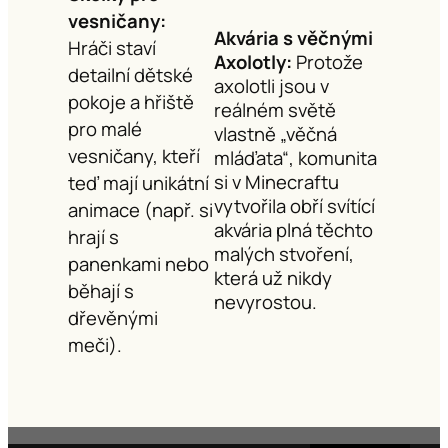
vesničany:
Akvária s věčnými
Hráči staví
Axolotly:
Protože
detailní dětské
axolotli jsou v
pokoje a hřiště
reálném světě
pro malé
vlastně „věčná
vesničany, kteří
mláďata“, komunita
si v Minecraftu
teď mají unikátní
vytvořila obří svítící
animace (např. si
akvária plná těchto
hrají s
malých stvoření,
panenkami nebo
která už nikdy
běhají s
nevyrostou.
dřevěnými
meči).