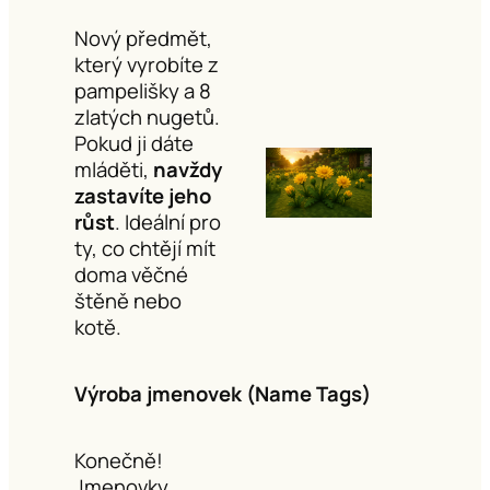
Nový předmět,
který vyrobíte z
pampelišky a 8
zlatých nugetů.
Pokud ji dáte
mláděti,
navždy
zastavíte jeho
růst
. Ideální pro
ty, co chtějí mít
doma věčné
štěně nebo
kotě.
Výroba jmenovek (Name Tags)
Konečně!
Jmenovky