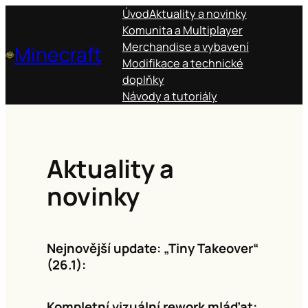
Přeskočit
Úvod
Aktuality a novinky
na
Komunita a Multiplayer
obsah
Merchandise a vybavení
Minecraft
Modifikace a technické
doplňky
Návody a tutoriály
Aktuality a
novinky
Nejnovější update: „Tiny Takeover“
(26.1):
Kompletní vizuální rework mláďat: