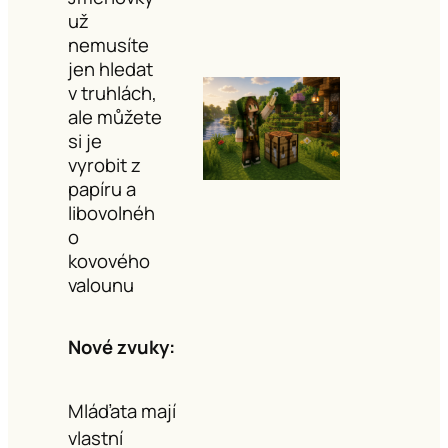
už
nemusíte
jen hledat
v truhlách,
ale můžete
si je
vyrobit z
papíru a
libovolnéh
o
kovového
valounu
Nové zvuky:
Mláďata mají
vlastní