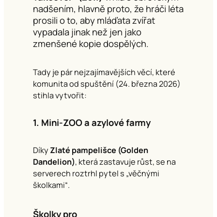
nadšením, hlavně proto, že hráči léta
prosili o to, aby mláďata zvířat
vypadala jinak než jen jako
zmenšené kopie dospělých.
Tady je pár nejzajímavějších věcí, které
komunita od spuštění (24. března 2026)
stihla vytvořit:
1. Mini-ZOO a azylové farmy
Díky
Zlaté pampelišce (Golden
Dandelion)
, která zastavuje růst, se na
serverech roztrhl pytel s „věčnými
školkami“.
Školky pro