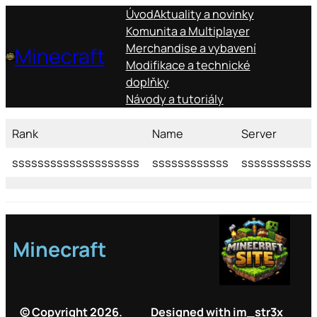
Úvod
Aktuality a novinky
Komunita a Multiplayer
Merchandise a vybavení
Minecraft
Modifikace a technické
doplňky
Návody a tutoriály
Rank
Name
Server
ssssssssssssssssssss
ssssssssssss
sssssssssss
Minecraft
© Copyright 2026.
Designed with im_str3x